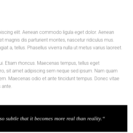
piscing elit. Aenean commodo ligula eget dolor. Aenean
 magnis dis parturient montes, nascetur ridiculus mus.
giat a, tellus. Phasellus viverra nulla ut metus varius laoreet.
 dui. Etiam rhoncus. Maecenas tempus, tellus eget
o, sit amet adipiscing sem neque sed ipsum. Nam quam
, lorem. Maecenas odio et ante tincidunt tempus. Donec vitae
s ante.
so subtle that it becomes more real than reality.“