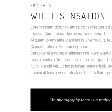
PORTRAITS
WHITE SENSATION
Lorem ipsum dolor sit amet, consectetuer adi
massa. Cum sociis Theme natoque penatibus et
Aliquam lorem ante, dapibus in, viverra quis, feu
Quisque rutrum. Aenean imperdiet.
Curabitur ullamcorper ultricies nisi. Nam eget
condimentum rhoncus, sem quam semper liber
nunc, blandit vel, luctus pulvinar, hendrerit id
sapien ut libero venenatis faucibus. Nullam qui
“In photography there is a reality 