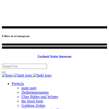
info@your business.com
184 Main Collins Street
Follow us on instagram
Facebook
Twitter
Instagram
Projects
quite tasty
Dufterinnerungen
Über Bilder und Wörter
the freed form
Goldene Zeiten