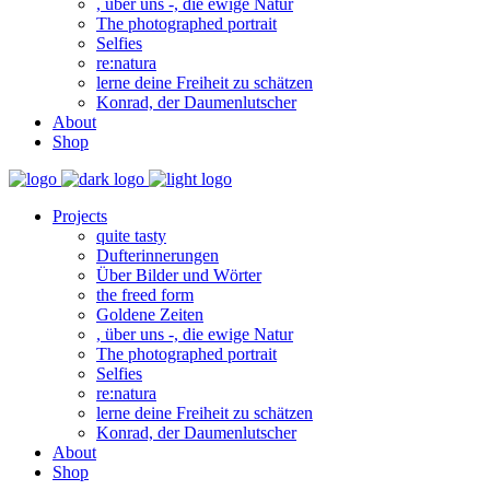
, über uns -, die ewige Natur
The photographed portrait
Selfies
re:natura
lerne deine Freiheit zu schätzen
Konrad, der Daumenlutscher
About
Shop
Projects
quite tasty
Dufterinnerungen
Über Bilder und Wörter
the freed form
Goldene Zeiten
, über uns -, die ewige Natur
The photographed portrait
Selfies
re:natura
lerne deine Freiheit zu schätzen
Konrad, der Daumenlutscher
About
Shop