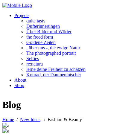
Projects
quite tasty
Dufterinnerungen
Über Bilder und Wörter
the freed form
Goldene Zeiten
, über uns -, die ewige Natur
The photographed portrait
Selfies
re:natura
lerne deine Freiheit zu schätzen
Konrad, der Daumenlutscher
About
Shop
Blog
Home
/
New Ideas
/
Fashion & Beauty