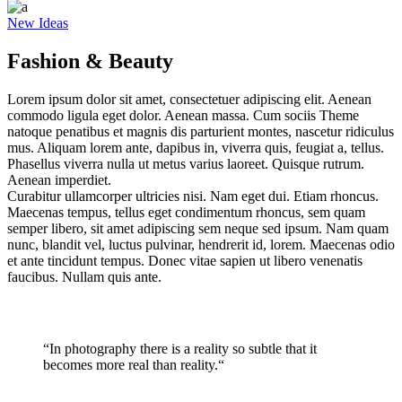
New Ideas
Fashion & Beauty
Lorem ipsum dolor sit amet, consectetuer adipiscing elit. Aenean
commodo ligula eget dolor. Aenean massa. Cum sociis Theme
natoque penatibus et magnis dis parturient montes, nascetur ridiculus
mus. Aliquam lorem ante, dapibus in, viverra quis, feugiat a, tellus.
Phasellus viverra nulla ut metus varius laoreet. Quisque rutrum.
Aenean imperdiet.
Curabitur ullamcorper ultricies nisi. Nam eget dui. Etiam rhoncus.
Maecenas tempus, tellus eget condimentum rhoncus, sem quam
semper libero, sit amet adipiscing sem neque sed ipsum. Nam quam
nunc, blandit vel, luctus pulvinar, hendrerit id, lorem. Maecenas odio
et ante tincidunt tempus. Donec vitae sapien ut libero venenatis
faucibus. Nullam quis ante.
“In photography there is a reality so subtle that it
becomes more real than reality.“