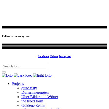
info@your business.com
184 Main Collins Street
Follow us on instagram
Facebook
Twitter
Instagram
Projects
quite tasty
Dufterinnerungen
Über Bilder und Wörter
the freed form
Goldene Zeiten