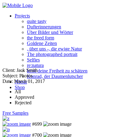
Projects
quite tasty
Dufterinnerungen
Über Bilder und Wörter
the freed form
Goldene Zeiten
, über uns -, die ewige Natur
The photographed portrait
Selfies
re:natura
Client:
Jack Smith
lerne deine Freiheit zu schätzen
Subject:
Photos
Konrad, der Daumenlutscher
Date:
March 01, 2017
About
Shop
All
Approved
Rejected
Free Samples
#699
#700