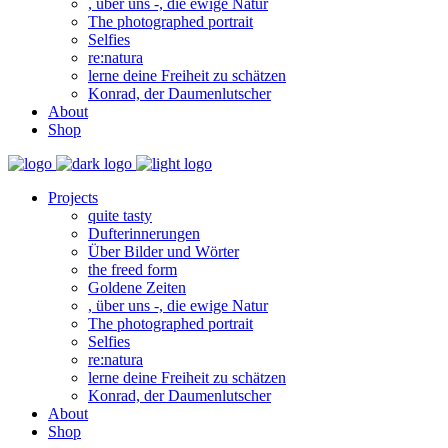
, über uns -, die ewige Natur
The photographed portrait
Selfies
re:natura
lerne deine Freiheit zu schätzen
Konrad, der Daumenlutscher
About
Shop
Projects
quite tasty
Dufterinnerungen
Über Bilder und Wörter
the freed form
Goldene Zeiten
, über uns -, die ewige Natur
The photographed portrait
Selfies
re:natura
lerne deine Freiheit zu schätzen
Konrad, der Daumenlutscher
About
Shop